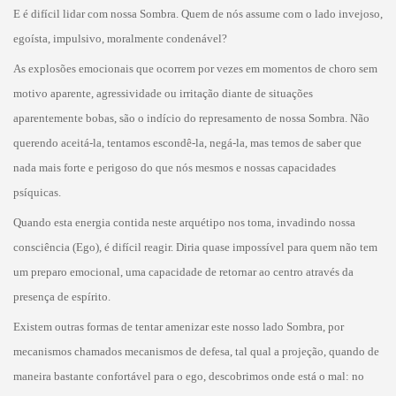
E é difícil lidar com nossa Sombra. Quem de nós assume com o lado invejoso,
egoísta, impulsivo, moralmente condenável?
As explosões emocionais que ocorrem por vezes em momentos de choro sem
motivo aparente, agressividade ou irritação diante de situações
aparentemente bobas, são o indício do represamento de nossa Sombra. Não
querendo aceitá-la, tentamos escondê-la, negá-la, mas temos de saber que
nada mais forte e perigoso do que nós mesmos e nossas capacidades
psíquicas.
Quando esta energia contida neste arquétipo nos toma, invadindo nossa
consciência (Ego), é difícil reagir. Diria quase impossível para quem não tem
um preparo emocional, uma capacidade de retornar ao centro através da
presença de espírito.
Existem outras formas de tentar amenizar este nosso lado Sombra, por
mecanismos chamados mecanismos de defesa, tal qual a projeção, quando de
maneira bastante confortável para o ego, descobrimos onde está o mal: no