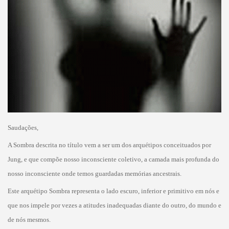
Saudações,
A Sombra descrita no título vem a ser um dos arquétipos conceituados por
Jung, e que compõe nosso inconsciente coletivo, a camada mais profunda do
nosso inconsciente onde temos guardadas memórias ancestrais.
Este arquétipo Sombra representa o lado escuro, inferior e primitivo em nós e
que nos impele por vezes a atitudes inadequadas diante do outro, do mundo e
de nós mesmos.